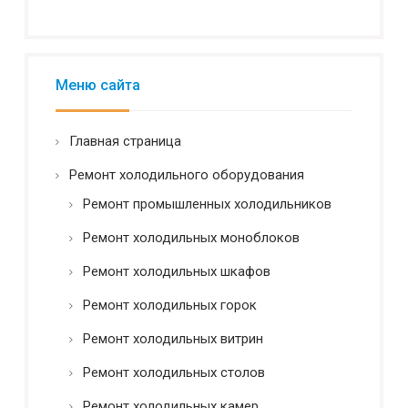
и
а
л
ь
н
Меню сайта
о
с
т
Главная страница
ь
*
Ремонт холодильного оборудования
Ремонт промышленных холодильников
Ремонт холодильных моноблоков
Ремонт холодильных шкафов
Ремонт холодильных горок
Ремонт холодильных витрин
Ремонт холодильных столов
Ремонт холодильных камер