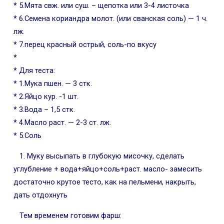
* 5.Мята свж. или суш. – щепотка или 3-4 листочка
* 6.Семена кориандра молот. (или сванская соль) — 1 ч.
лж.
* 7.перец красный острый, соль-по вкусу
*
* Для теста:
* 1.Мука пшен. — 3 стк.
* 2.Яйцо кур. -1 шт.
* 3.Вода – 1,5 стк.
* 4.Масло раст. — 2-3 ст. лж.
* 5.Соль
1. Муку высыпать в глубокую мисочку, сделать
углубление + вода+яйцо+соль+раст. масло- замесить
достаточно крутое тесто, как на пельмени, накрыть,
дать отдохнуть
Тем временем готовим фарш: