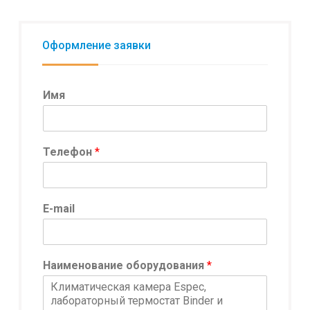
Оформление заявки
Имя
И
Телефон
*
м
я
Т
е
E-mail
л
е
ф
о
Наименование оборудования
*
н
И
м