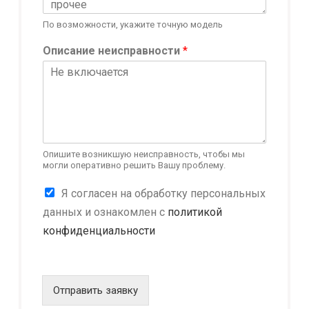
я
По возможности, укажите точную модель
Описание неисправности
*
Опишите возникшую неисправность, чтобы мы
могли оперативно решить Вашу проблему.
К
Я согласен на обработку персональных
о
данных и ознакомлен с
политикой
н
конфиденциальности
ф
и
д
е
н
Отправить заявку
ц