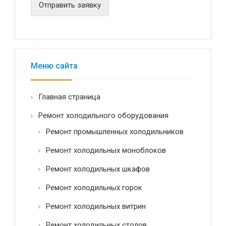
н
Отправить заявку
ц
и
а
л
ь
н
Меню сайта
о
с
т
Главная страница
ь
*
Ремонт холодильного оборудования
Ремонт промышленных холодильников
Ремонт холодильных моноблоков
Ремонт холодильных шкафов
Ремонт холодильных горок
Ремонт холодильных витрин
Ремонт холодильных столов