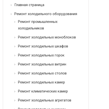
ь
ь
Главная страница
О
*
п
Ремонт холодильного оборудования
и
с
Ремонт промышленных
а
холодильников
н
и
Ремонт холодильных моноблоков
е
Т
Ремонт холодильных шкафов
е
л
Ремонт холодильных горок
е
Ремонт холодильных витрин
ф
о
Ремонт холодильных столов
н
Ремонт холодильных камер
Ремонт климатических камер
Ремонт холодильных агрегатов