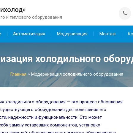
тихолод»
го и теплового оборудования
е
Автоматизация
Модернизация
Монтаж
Ко
изация холодильного обору
Главная
>
Модернизация холодильного оборудования
я холодильного оборудования — это процесс обновления
 существующего оборудования для повышения его
ти, надежности и функциональности. Это может
себя замену устаревших компонентов, установку
ных функций, обновление программного обеспечения и