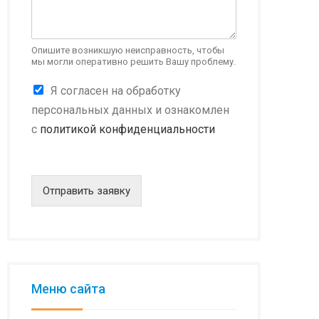
Опишите возникшую неисправность, чтобы
мы могли оперативно решить Вашу проблему.
К
К
Я согласен на обработку
о
о
н
персональных данных и ознакомлен
н
ф
с
политикой конфиденциальности
ф
и
и
д
д
е
е
н
н
Отправить заявку
ц
ц
и
и
а
а
л
л
ь
ь
н
н
о
о
Меню сайта
с
с
т
т