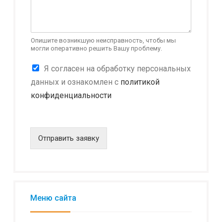
Опишите возникшую неисправность, чтобы мы
могли оперативно решить Вашу проблему.
Н
К
Я согласен на обработку персональных
а
о
и
данных и ознакомлен с
политикой
н
м
конфиденциальности
ф
е
и
н
д
о
е
в
н
Отправить заявку
а
ц
н
и
и
а
е
л
*
ь
E
н
Меню сайта
-
о
m
с
a