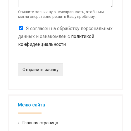
Опишите возникшую неисправность, чтобы мы
могли оперативно решить Вашу проблему.
*
К
Я согласен на обработку персональных
о
о
б
данных и ознакомлен с
политикой
н
о
конфиденциальности
ф
р
и
у
д
д
е
о
н
Отправить заявку
в
ц
а
и
н
а
и
л
я
ь
Н
н
Меню сайта
а
о
и
с
м
т
Главная страница
е
ь
н