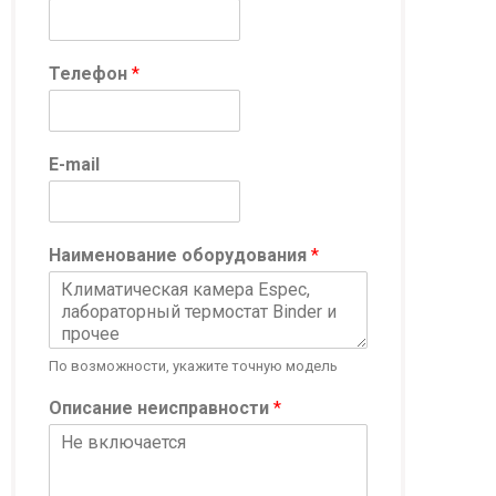
Телефон
*
н
E-mail
е
и
с
п
Наименование оборудования
*
р
а
в
н
о
По возможности, укажите точную модель
с
т
Описание неисправности
*
и
*
К
о