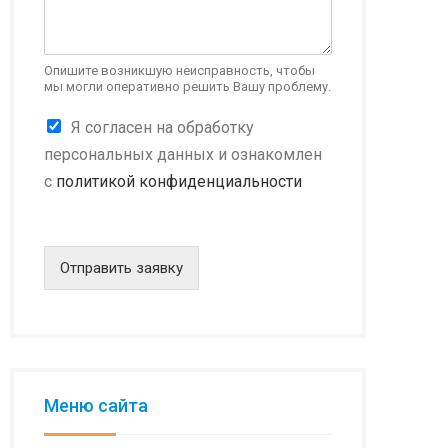
н
ф
и
д
Опишите возникшую неисправность, чтобы
мы могли оперативно решить Вашу проблему.
е
н
К
Я согласен на обработку
ц
о
и
персональных данных и ознакомлен
н
а
с
политикой конфиденциальности
ф
л
и
ь
д
н
е
о
н
Отправить заявку
с
ц
т
и
ь
а
л
ь
н
о
Меню сайта
с
т