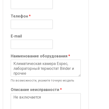
Телефон
*
О
E-mail
п
и
с
а
Наименование оборудования
*
н
и
е
E
-
По возможности, укажите точную модель
m
a
Описание неисправности
*
i
l
E
-