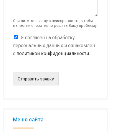
m
a
i
l
Опишите возникшую неисправность, чтобы
мы могли оперативно решить Вашу проблему.
К
Я согласен на обработку
о
персональных данных и ознакомлен
н
с
политикой конфиденциальности
ф
и
д
е
н
Отправить заявку
ц
и
а
л
ь
н
о
Меню сайта
с
т