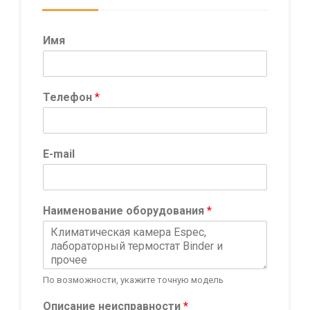
Имя
Телефон
*
К
E-mail
о
н
ф
и
Наименование оборудования
*
д
е
н
ц
и
По возможности, укажите точную модель
а
л
Описание неисправности
*