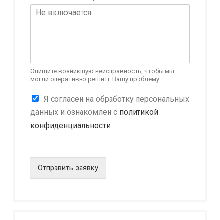
ь
н
о
с
т
ь
Н
а
Опишите возникшую неисправность, чтобы мы
могли оперативно решить Вашу проблему.
и
м
К
Я согласен на обработку персональных
е
о
н
данных и ознакомлен с
политикой
н
о
конфиденциальности
ф
в
и
а
д
н
е
и
н
Отправить заявку
е
ц
Н
и
а
а
и
л
м
ь
е