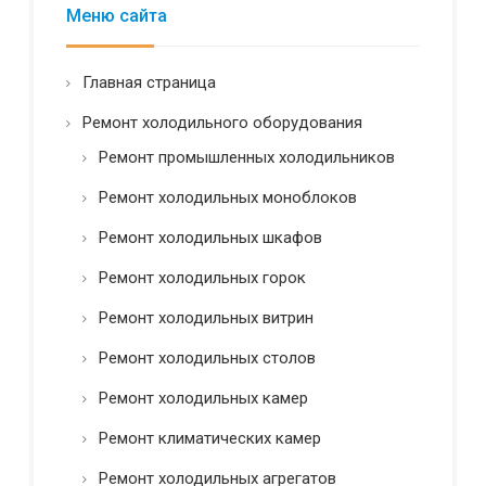
н
Меню сайта
н
о
о
с
в
т
а
Главная страница
ь
н
*
Ремонт холодильного оборудования
и
е
Ремонт промышленных холодильников
Ремонт холодильных моноблоков
Ремонт холодильных шкафов
Ремонт холодильных горок
Ремонт холодильных витрин
Ремонт холодильных столов
Ремонт холодильных камер
Ремонт климатических камер
Ремонт холодильных агрегатов