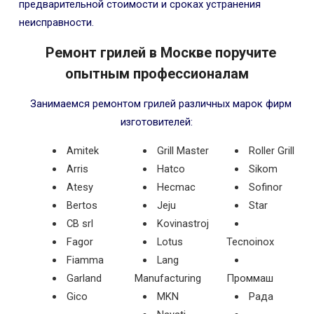
предварительной стоимости и сроках устранения
неисправности.
Ремонт грилей в Москве поручите
опытным профессионалам
Занимаемся ремонтом грилей различных марок фирм
изготовителей:
Amitek
Grill Master
Roller Grill
Arris
Hatco
Sikom
Atesy
Hecmac
Sofinor
Bertos
Jeju
Star
CB srl
Kovinastroj
Fagor
Lotus
Tecnoinox
Fiamma
Lang
Garland
Manufacturing
Проммаш
Gico
MKN
Рада