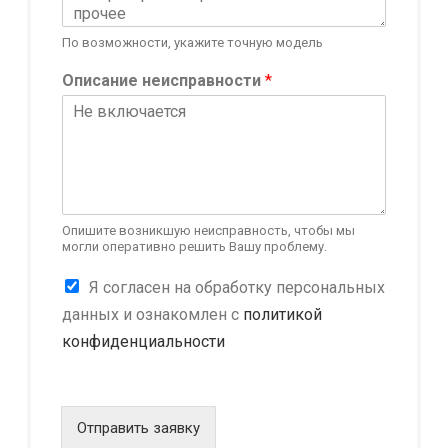
По возможности, укажите точную модель
Описание неисправности
*
Опишите возникшую неисправность, чтобы мы
могли оперативно решить Вашу проблему.
Т
К
Я согласен на обработку персональных
е
о
л
данных и ознакомлен с
политикой
н
е
конфиденциальности
ф
ф
и
о
д
н
е
E
н
Отправить заявку
-
ц