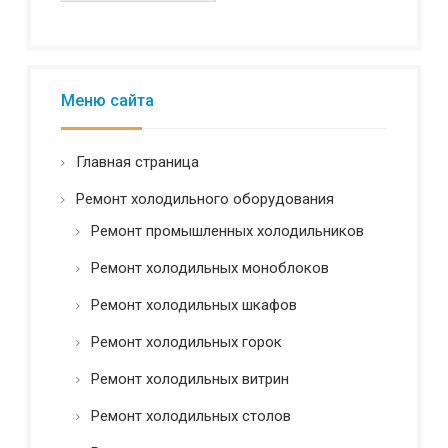
m
и
a
а
i
л
l
ь
Н
н
Меню сайта
а
о
и
с
м
т
Главная страница
е
ь
н
*
Ремонт холодильного оборудования
о
в
Ремонт промышленных холодильников
а
н
Ремонт холодильных моноблоков
и
Ремонт холодильных шкафов
е
Ремонт холодильных горок
Ремонт холодильных витрин
Ремонт холодильных столов