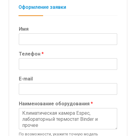
Оформление заявки
Имя
*
Телефон
*
C
o
m
m
E-mail
e
n
t
Т
Наименование оборудования
*
е
л
е
ф
о
По возможности, укажите точную модель
н