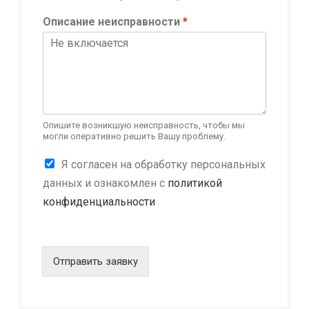
Описание неисправности
*
Опишите возникшую неисправность, чтобы мы
могли оперативно решить Вашу проблему.
К
Я согласен на обработку персональных
о
данных и ознакомлен с
политикой
н
конфиденциальности
ф
и
д
е
н
Отправить заявку
ц
и
а