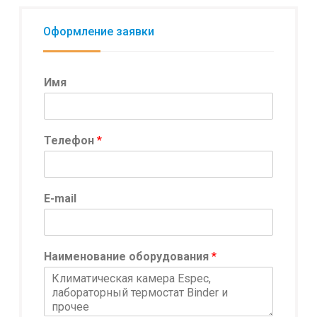
Оформление заявки
Имя
И
Телефон
*
м
я
И
м
E-mail
я
E
-
m
Наименование оборудования
*
a
i
l