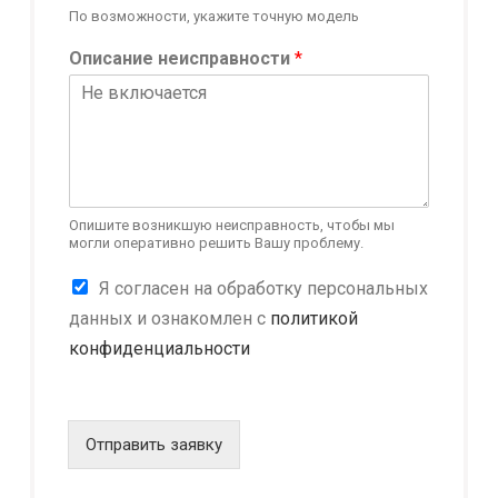
По возможности, укажите точную модель
Описание неисправности
*
Опишите возникшую неисправность, чтобы мы
могли оперативно решить Вашу проблему.
К
Я согласен на обработку персональных
о
данных и ознакомлен с
политикой
н
конфиденциальности
ф
и
д
е
н
Отправить заявку
ц
и