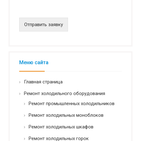
и
д
е
н
Отправить заявку
ц
и
а
л
ь
н
Меню сайта
о
с
т
Главная страница
ь
*
Ремонт холодильного оборудования
Ремонт промышленных холодильников
Ремонт холодильных моноблоков
Ремонт холодильных шкафов
Ремонт холодильных горок