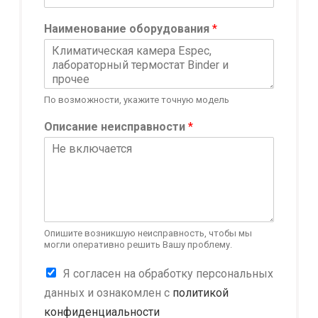
о
р
Наименование оборудования
*
у
д
о
в
а
По возможности, укажите точную модель
н
и
Описание неисправности
*
я
E
-
m
a
i
l
Опишите возникшую неисправность, чтобы мы
могли оперативно решить Вашу проблему.
К
Я согласен на обработку персональных
о
данных и ознакомлен с
политикой
н
конфиденциальности
ф