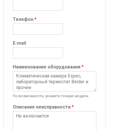
*
Телефон
*
О
п
и
с
E-mail
а
н
и
е
Наименование оборудования
*
Т
е
л
е
ф
По возможности, укажите точную модель
о
н
Описание неисправности
*