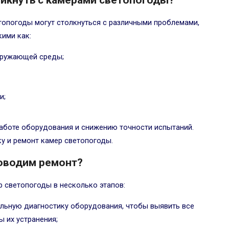
икнуть с камерами светопогоды?
опогоды могут столкнуться с различными проблемами,
кими как:
кружающей среды;
и;
работе оборудования и снижению точности испытаний.
у и ремонт камер светопогоды.
оводим ремонт?
 светопогоды в несколько этапов:
льную диагностику оборудования, чтобы выявить все
 их устранения;