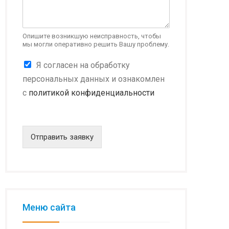
Опишите возникшую неисправность, чтобы
мы могли оперативно решить Вашу проблему.
К
Я согласен на обработку
о
персональных данных и ознакомлен
н
с
политикой конфиденциальности
ф
и
д
е
н
Отправить заявку
ц
и
а
л
ь
н
о
Меню сайта
с
т