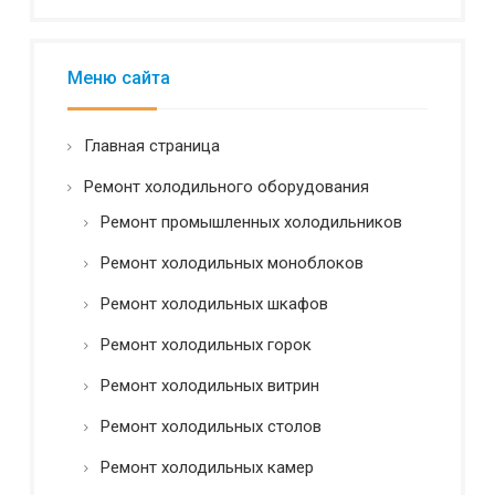
а
т
л
и
ь
E
н
Меню сайта
-
о
m
с
a
т
Главная страница
i
ь
l
*
Ремонт холодильного оборудования
И
м
Ремонт промышленных холодильников
я
Ремонт холодильных моноблоков
Ремонт холодильных шкафов
Ремонт холодильных горок
Ремонт холодильных витрин
Ремонт холодильных столов
Ремонт холодильных камер