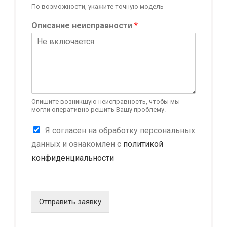
По возможности, укажите точную модель
Описание неисправности
*
Опишите возникшую неисправность, чтобы мы
могли оперативно решить Вашу проблему.
н
К
Я согласен на обработку персональных
е
о
и
данных и ознакомлен с
политикой
н
с
конфиденциальности
ф
п
и
р
д
а
е
в
н
Отправить заявку
н
ц
о
и
с