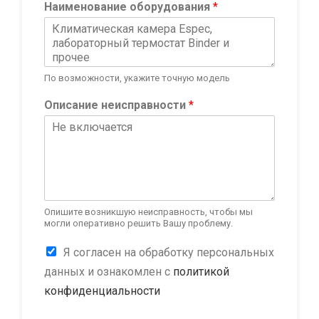
Наименование оборудования
*
По возможности, укажите точную модель
Описание неисправности
*
Опишите возникшую неисправность, чтобы мы
могли оперативно решить Вашу проблему.
W
К
Я согласен на обработку персональных
e
о
b
данных и ознакомлен с
политикой
н
s
конфиденциальности
ф
i
и
t