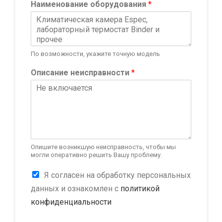
Наименование оборудования
*
д
е
н
ц
и
По возможности, укажите точную модель
а
л
Описание неисправности
*
ь
н
о
с
т
ь
О
п
Опишите возникшую неисправность, чтобы мы
могли оперативно решить Вашу проблему.
и
с
К
Я согласен на обработку персональных
а
о
н
данных и ознакомлен с
политикой
н
и
конфиденциальности
ф
е
и
*