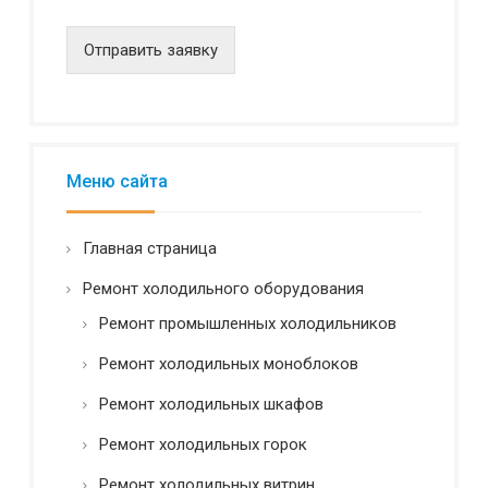
д
е
н
Отправить заявку
ц
и
а
л
ь
н
Меню сайта
о
с
т
Главная страница
ь
*
Ремонт холодильного оборудования
Ремонт промышленных холодильников
Ремонт холодильных моноблоков
Ремонт холодильных шкафов
Ремонт холодильных горок
Ремонт холодильных витрин