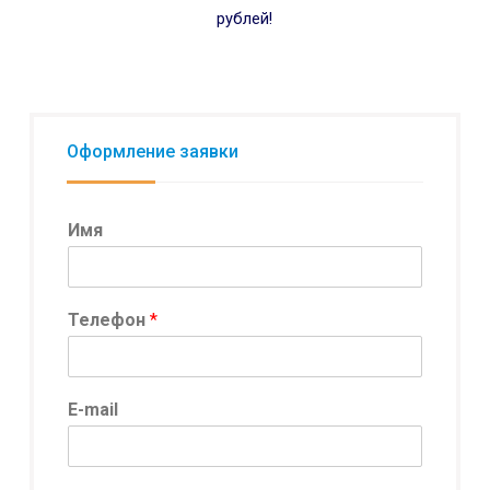
рублей!
Оформление заявки
Имя
Телефон
*
К
E-mail
о
н
ф
и