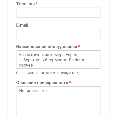
Телефон
*
Т
E-mail
е
л
е
ф
Наименование оборудования
*
о
н
E
-
m
По возможности, укажите точную модель
a
i
Описание неисправности
*
l
Т
е
л
е
ф
о