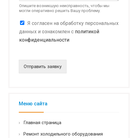
н
Опишите возникшую неисправность, чтобы мы
могли оперативно решить Вашу проблему.
К
Я согласен на обработку персональных
о
данных и ознакомлен с
политикой
н
конфиденциальности
ф
и
д
е
н
Отправить заявку
ц
и
а
л
ь
н
Меню сайта
о
с
т
Главная страница
ь
*
Ремонт холодильного оборудования