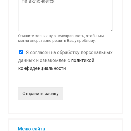
я
Т
е
л
е
ф
о
Опишите возникшую неисправность, чтобы мы
могли оперативно решить Вашу проблему.
н
И
К
Я согласен на обработку персональных
м
о
я
данных и ознакомлен с
политикой
н
конфиденциальности
ф
и
д
е
н
Отправить заявку
ц
и
а
л
ь
н
Меню сайта