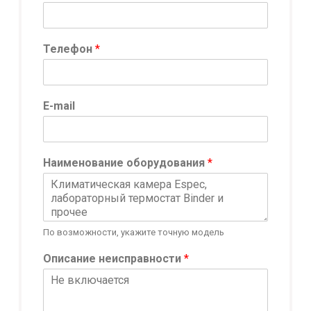
Телефон
*
*
E-mail
Т
е
л
е
Наименование оборудования
*
ф
о
н
Т
е
По возможности, укажите точную модель
л
е
Описание неисправности
*
ф
о
н