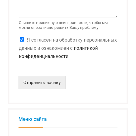
Опишите возникшую неисправность, чтобы мы
могли оперативно решить Вашу проблему.
К
Я согласен на обработку персональных
о
данных и ознакомлен с
политикой
н
конфиденциальности
ф
и
д
е
н
Отправить заявку
ц
и
а
л
ь
н
Меню сайта
о
с
т