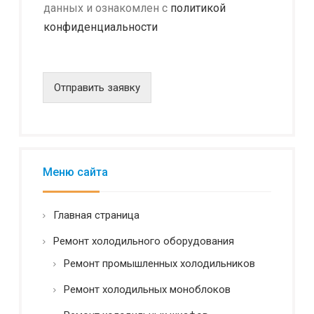
о
О
данных и ознакомлен с
политикой
н
п
конфиденциальности
ф
и
и
с
д
а
е
н
н
Отправить заявку
и
ц
е
и
E
а
m
л
a
ь
i
н
Меню сайта
l
о
с
т
Главная страница
ь
*
Ремонт холодильного оборудования
Ремонт промышленных холодильников
Ремонт холодильных моноблоков