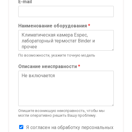
E-mail
Наименование оборудования
*
По возможности, укажите точную модель
Н
Описание неисправности
*
а
и
м
е
н
о
в
а
Опишите возникшую неисправность, чтобы мы
могли оперативно решить Вашу проблему.
н
и
К
Я согласен на обработку персональных
е