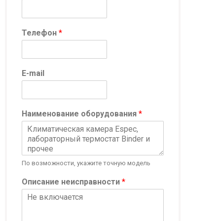
Телефон
*
*
E-mail
И
м
я
И
Наименование оборудования
*
м
я
По возможности, укажите точную модель
Описание неисправности
*