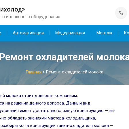
тихолод»
го и теплового оборудования
е
Автоматизация
Модернизация
Монтаж
Ко
Ремонт охладителей молок
Главная
>
Ремонт охладителей молока
ей молока стоит доверять компаниям,
я на решении данного вопроса. Данный вид
удования имеет достаточно сложную конструкцию — из-
очно обладать знаниями мастера-холодильщика,
 разбираться в конструкции танка-охладителя молока —