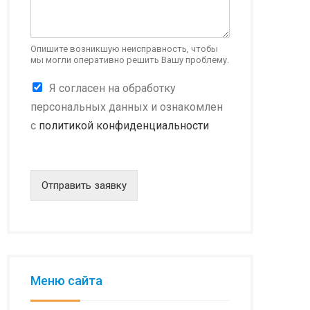
Опишите возникшую неисправность, чтобы
мы могли оперативно решить Вашу проблему.
К
Я согласен на обработку
о
персональных данных и ознакомлен
н
с
политикой конфиденциальности
ф
и
д
е
н
Отправить заявку
ц
и
а
л
ь
н
о
Меню сайта
с
т