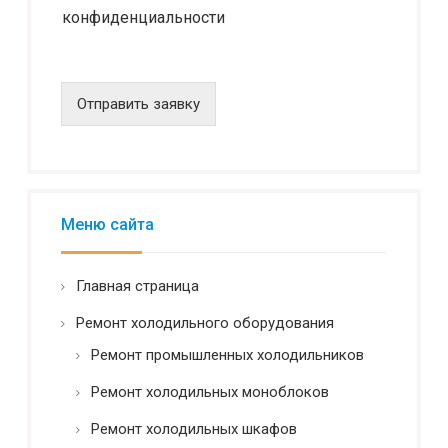
конфиденциальности
ф
и
д
е
н
Отправить заявку
ц
и
а
л
ь
н
Меню сайта
о
с
т
Главная страница
ь
*
Ремонт холодильного оборудования
Ремонт промышленных холодильников
Ремонт холодильных моноблоков
Ремонт холодильных шкафов