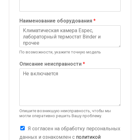
м
я
E
Наименование оборудования
*
-
m
a
i
l
По возможности, укажите точную модель
Описание неисправности
*
Опишите возникшую неисправность, чтобы мы
могли оперативно решить Вашу проблему.
К
Я согласен на обработку персональных
о
данных и ознакомлен с
политикой
н