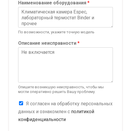
Наименование оборудования
*
а
и
м
е
н
По возможности, укажите точную модель
о
в
Описание неисправности
*
а
н
и
е
*
*
Опишите возникшую неисправность, чтобы мы
могли оперативно решить Вашу проблему.
К
Я согласен на обработку персональных
о
данных и ознакомлен с
политикой
н
конфиденциальности
ф
и