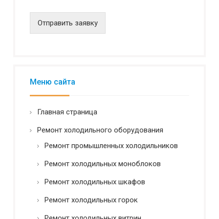
д
е
н
Отправить заявку
ц
и
а
л
ь
н
Меню сайта
о
с
т
Главная страница
ь
*
Ремонт холодильного оборудования
Ремонт промышленных холодильников
Ремонт холодильных моноблоков
Ремонт холодильных шкафов
Ремонт холодильных горок
Ремонт холодильных витрин