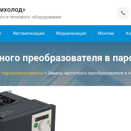
тихолод»
го и теплового оборудования
е
Автоматизация
Модернизация
Монтаж
Ко
ного преобразователя в па
т пароконвектоматов
>
Замена частотного преобразователя в 