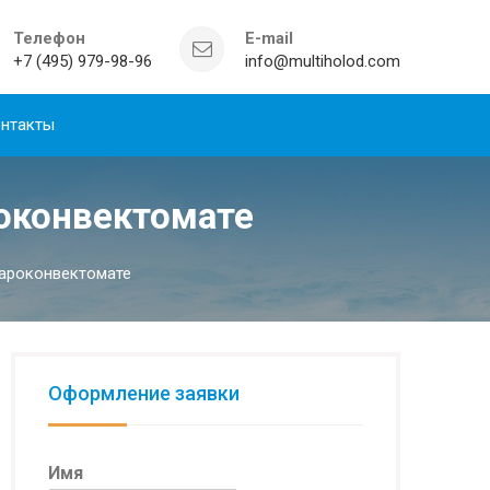
Телефон
E-mail
+7 (495) 979-98-96
info@multiholod.com
нтакты
роконвектомате
пароконвектомате
Оформление заявки
Имя