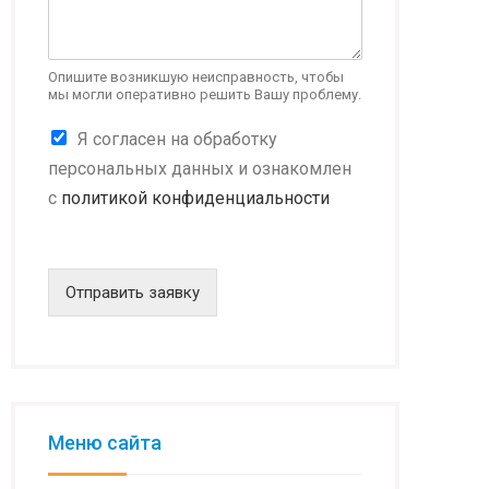
н
о
в
а
Опишите возникшую неисправность, чтобы
мы могли оперативно решить Вашу проблему.
н
и
К
Я согласен на обработку
е
о
*
персональных данных и ознакомлен
н
с
политикой конфиденциальности
ф
и
д
е
н
Отправить заявку
ц
и
а
л
ь
н
о
Меню сайта
с
т