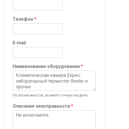
Телефон
*
E-mail
Т
Наименование оборудования
*
е
л
е
ф
о
По возможности, укажите точную модель
н
Н
Описание неисправности
*
а
и
м
е