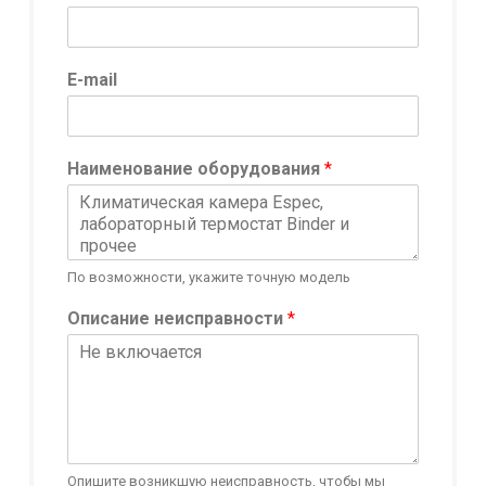
*
E-mail
Т
е
л
е
Наименование оборудования
*
ф
о
н
К
о
По возможности, укажите точную модель
н
ф
Описание неисправности
*
и
д
е
н
ц
и
а
л
Опишите возникшую неисправность, чтобы мы