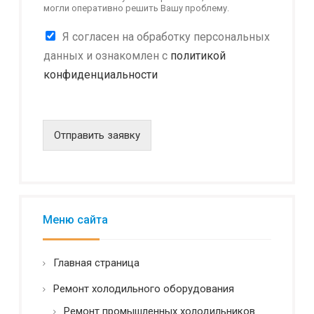
могли оперативно решить Вашу проблему.
ь
н
К
Я согласен на обработку персональных
о
о
с
данных и ознакомлен с
политикой
н
т
конфиденциальности
ф
ь
и
д
е
н
Отправить заявку
ц
и
а
л
ь
н
Меню сайта
о
с
т
Главная страница
ь
*
Ремонт холодильного оборудования
Ремонт промышленных холодильников