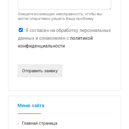
Опишите возникшую неисправность, чтобы мы
могли оперативно решить Вашу проблему.
К
Я согласен на обработку персональных
о
данных и ознакомлен с
политикой
н
конфиденциальности
ф
и
д
е
н
Отправить заявку
ц
и
а
л
ь
н
Меню сайта
о
с
т
Главная страница
ь