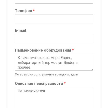
*
Телефон
*
E
-
m
a
E-mail
i
l
E
-
Наименование оборудования
*
m
a
i
l
По возможности, укажите точную модель
Описание неисправности
*