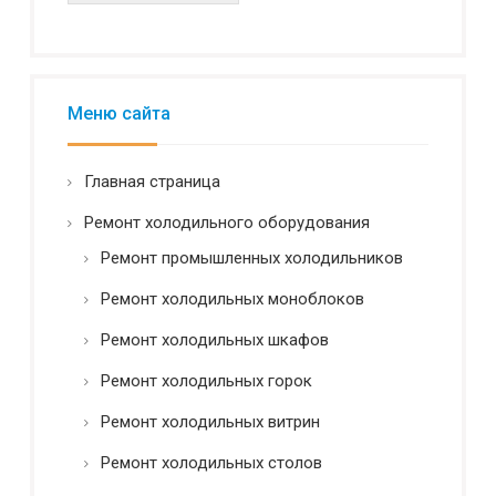
и
а
л
ь
н
Меню сайта
о
с
т
Главная страница
ь
*
Ремонт холодильного оборудования
Ремонт промышленных холодильников
Ремонт холодильных моноблоков
Ремонт холодильных шкафов
Ремонт холодильных горок
Ремонт холодильных витрин
Ремонт холодильных столов