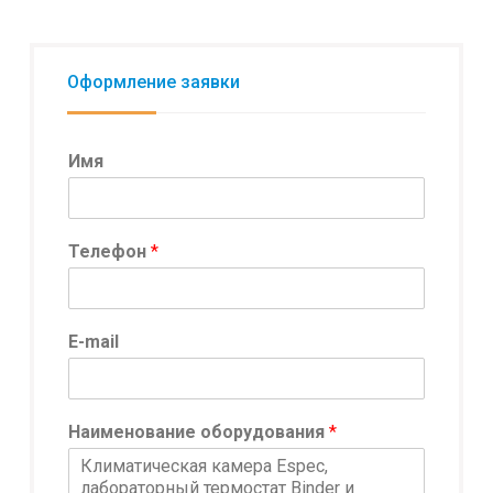
Оформление заявки
Имя
Телефон
*
И
E-mail
м
я
*
*
Наименование оборудования
*