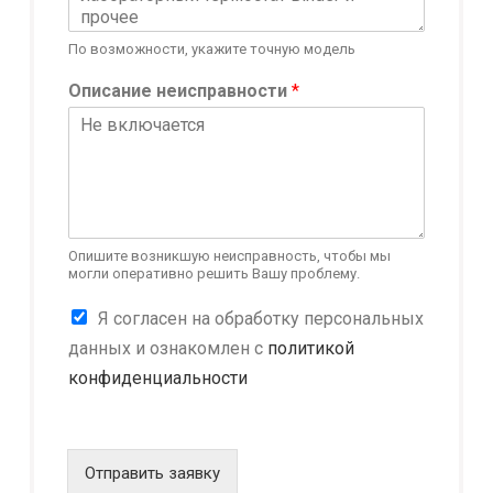
По возможности, укажите точную модель
Описание неисправности
*
Опишите возникшую неисправность, чтобы мы
могли оперативно решить Вашу проблему.
К
Я согласен на обработку персональных
о
данных и ознакомлен с
политикой
н
конфиденциальности
ф
и
д
е
н
Отправить заявку
ц