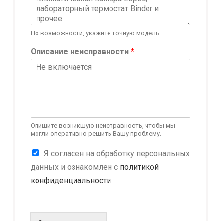
у
д
о
По возможности, укажите точную модель
в
а
Описание неисправности
*
н
и
я
Опишите возникшую неисправность, чтобы мы
могли оперативно решить Вашу проблему.
К
Я согласен на обработку персональных
о
данных и ознакомлен с
политикой
н
конфиденциальности
ф
и
д
е
н