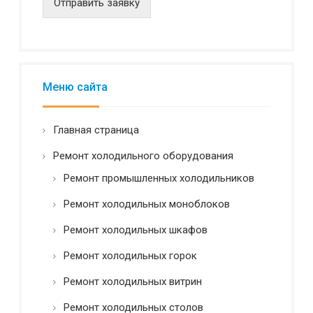
Отправить заявку
ц
и
а
л
ь
н
Меню сайта
о
с
т
Главная страница
ь
*
Ремонт холодильного оборудования
Ремонт промышленных холодильников
Ремонт холодильных моноблоков
Ремонт холодильных шкафов
Ремонт холодильных горок
Ремонт холодильных витрин
Ремонт холодильных столов