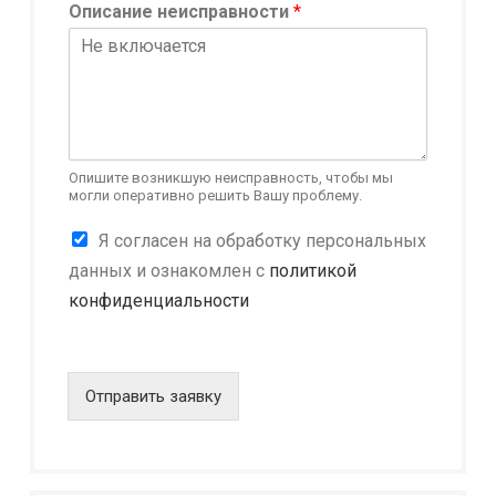
Описание неисправности
*
Опишите возникшую неисправность, чтобы мы
могли оперативно решить Вашу проблему.
К
Я согласен на обработку персональных
о
данных и ознакомлен с
политикой
н
конфиденциальности
ф
и
д
е
н
Отправить заявку
ц
и
а
л