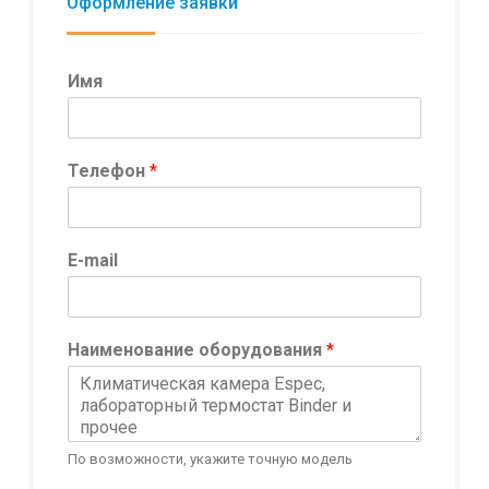
Оформление заявки
Имя
И
Телефон
*
м
я
Т
е
E-mail
л
е
ф
о
Наименование оборудования
*
н
И
м
я
По возможности, укажите точную модель