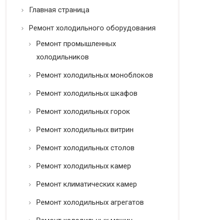
ь
ь
Главная страница
*
*
о
Ремонт холодильного оборудования
б
о
Ремонт промышленных
р
холодильников
у
д
Ремонт холодильных моноблоков
о
в
Ремонт холодильных шкафов
а
н
Ремонт холодильных горок
и
Ремонт холодильных витрин
я
Ремонт холодильных столов
Ремонт холодильных камер
Ремонт климатических камер
Ремонт холодильных агрегатов