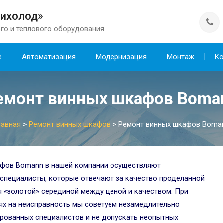
тихолод»
го и теплового оборудования
е
Автоматизация
Модернизация
Монтаж
Ко
емонт винных шкафов Boma
лавная
>
Ремонт винных шкафов
>
Ремонт винных шкафов Boma
афов Bomann в нашей компании осуществляют
специалисты, которые отвечают за качество проделанной
 «золотой» серединой между ценой и качеством. При
ях на неисправность мы советуем незамедлительно
рованных специалистов и не допускать неопытных