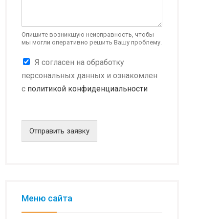
Опишите возникшую неисправность, чтобы
мы могли оперативно решить Вашу проблему.
К
К
Я согласен на обработку
о
о
н
персональных данных и ознакомлен
н
ф
с
политикой конфиденциальности
ф
и
и
д
д
е
е
н
н
Отправить заявку
ц
ц
и
и
а
а
л
л
ь
ь
н
н
о
о
Меню сайта
с
с
т
т