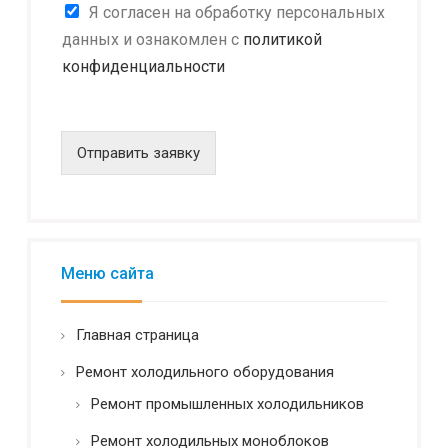
К
Я согласен на обработку персональных
*
о
Н
данных и ознакомлен с
политикой
н
а
конфиденциальности
ф
и
и
м
д
е
е
н
н
Отправить заявку
о
ц
в
и
а
а
н
л
и
ь
е
н
Меню сайта
о
с
т
Главная страница
ь
*
Ремонт холодильного оборудования
Ремонт промышленных холодильников
Ремонт холодильных моноблоков