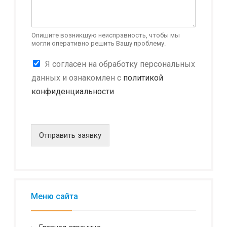
И
м
я
*
Опишите возникшую неисправность, чтобы мы
могли оперативно решить Вашу проблему.
К
Я согласен на обработку персональных
о
данных и ознакомлен с
политикой
н
конфиденциальности
ф
и
д
е
н
Отправить заявку
ц
и
а
л
ь
н
Меню сайта
о
с
т