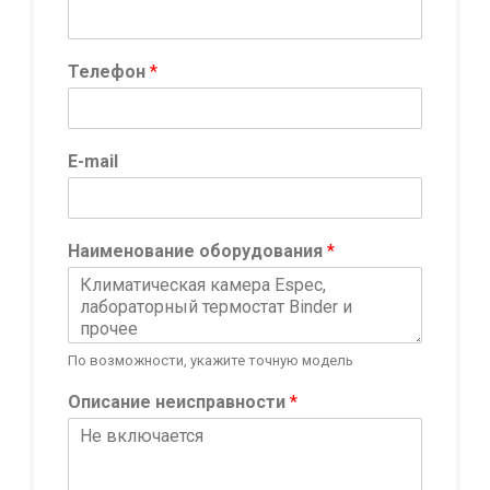
Телефон
*
E-mail
о
Наименование оборудования
*
б
о
р
у
д
По возможности, укажите точную модель
о
в
Описание неисправности
*
а
н
и
я