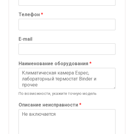
Телефон
*
E-mail
Наименование оборудования
*
По возможности, укажите точную модель
н
Описание неисправности
*
е
и
с
п
р