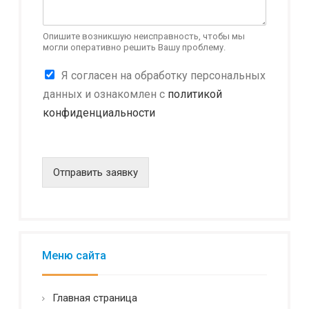
а
в
н
Опишите возникшую неисправность, чтобы мы
могли оперативно решить Вашу проблему.
о
с
К
Я согласен на обработку персональных
т
о
и
данных и ознакомлен с
политикой
н
*
конфиденциальности
ф
И
и
м
д
я
е
н
Отправить заявку
ц
и
а
л
ь
н
Меню сайта
о
с
т
Главная страница
ь