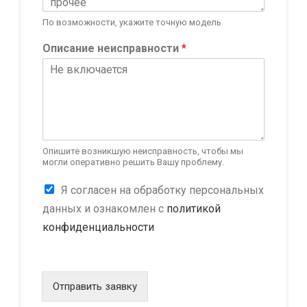
По возможности, укажите точную модель
Описание неисправности
*
Опишите возникшую неисправность, чтобы мы
могли оперативно решить Вашу проблему.
W
К
Я согласен на обработку персональных
e
о
b
данных и ознакомлен с
политикой
н
s
конфиденциальности
ф
i
и
t
д
e
е
*
н
Отправить заявку
о
ц
б