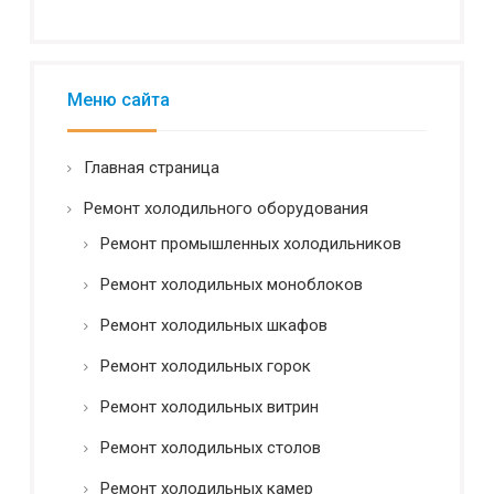
и
о
а
р
л
у
ь
д
н
Меню сайта
о
о
в
с
а
т
Главная страница
н
ь
и
*
Ремонт холодильного оборудования
я
Ремонт промышленных холодильников
Ремонт холодильных моноблоков
Ремонт холодильных шкафов
Ремонт холодильных горок
Ремонт холодильных витрин
Ремонт холодильных столов
Ремонт холодильных камер